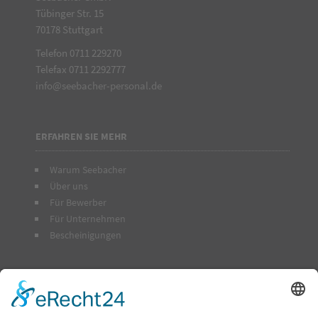
Tübinger Str. 15
70178 Stuttgart
Telefon 0711 229270
Telefax 0711 2292777
info@seebacher-personal.de
ERFAHREN SIE MEHR
Warum Seebacher
Über uns
Für Bewerber
Für Unternehmen
Bescheinigungen
RECHTLICHE HINWEISE